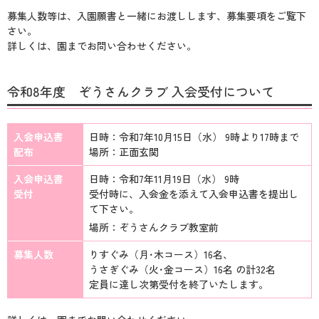
募集人数等は、入園願書と一緒にお渡しします、募集要項をご覧下
さい。
詳しくは、園までお問い合わせください。
令和8年度
ぞうさんクラブ 入会受付について
入会申込書
日時：令和7年10月15日（水）
9時より17時まで
配布
場所：正面玄関
入会申込書
日時：令和7年11月19日（水）
9時
受付
受付時に、入会金を添えて入会申込書を提出し
て下さい。
場所：ぞうさんクラブ教室前
募集人数
りすぐみ（月･木コース）
16名、
うさぎぐみ（火･金コース）
16名
の計32名
定員に達し次第受付を終了いたします。